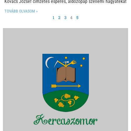
Kovács József címzetes esperes, áldozópap szellemi hagyatékát
TOVÁBB OLVASOM »
1
2
3
4
5