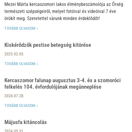
Mezei Márta kercaszomori lakos élménybeszámolója az Őrség
természeti szépségeiről, melyet fotóival és videóival 7 éve
örökít meg. Szeretettel várunk minden érdeklődőt!
TOVÁBB OLVASOM »
Kiskérődzők pestise betegség kitörése
2025.02.03.
TOVÁBB OLVASOM »
Kercaszomor falunap augusztus 3-4. és a szomoróci
felkelés 104. évfordulójának megünneplése
2024.07.28.
TOVÁBB OLVASOM »
Májusfa kitáncolás
2024.05.31.