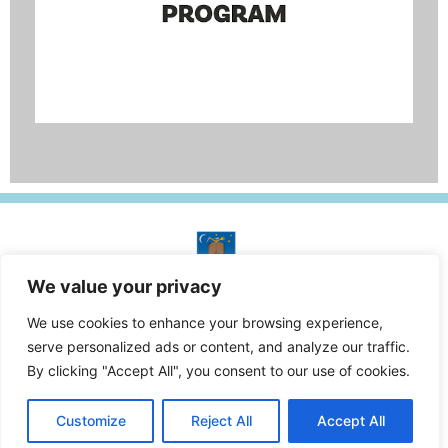
We value your privacy
A honlap tulajdonosa:
Kercaszomor Község Önkormányzata
We use cookies to enhance your browsing experience,
© Minden jog fenntartva.
serve personalized ads or content, and analyze our traffic.
By clicking "Accept All", you consent to our use of cookies.
Adatkezelési tájékoztató
Customize
Reject All
Accept All