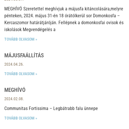
MEGHÍVÓ Szeretettel meghívjuk a májusfa kitáncolására,melyre
pénteken, 2024. május 31-én 18 órátólkerül sor Domonkosfa –
Kercaszomor határátjáróján. Fellépnek a domonkosfai ovisok és
iskolások Megvendégelés a
TOVÁBB OLVASOM »
MÁJUSFAÁLLÍTÁS
2024.04.26.
TOVÁBB OLVASOM »
MEGHÍVÓ
2024.02.08.
Communitas Fortissima – Legbátrabb falu ünnepe
TOVÁBB OLVASOM »