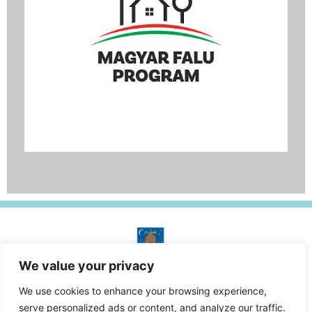
We value your privacy
A honlap tulajdonosa:
Kercaszomor Község Önkormányzata
We use cookies to enhance your browsing experience,
© Minden jog fenntartva.
serve personalized ads or content, and analyze our traffic.