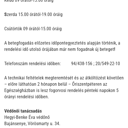
Kedd 09 órától-13.00 óráig
S
zerda 15.00 órától-19.00 óráig
Csütörtök 09 órától-15.00 óráig
A betegfogadás előzetes időpontegyeztetés alapján történik, a
rendelési idő utolsó órájában már nem fogadnak új beteget
!
Telefonszám rendelési időben: 94/438-156 ; 20/549-22-10
A technikai feltételek megteremtését és az átköltözést követően
– előre láthatóan 2 hónapon belül – Őriszentpéteren az
Egészségházban is lesz fogorvosi rendelés pénteki napokon
5
órányi rendelési időben.
Védőnői tanácsadás
Hegyi-Benke Éva védőnő
Bajánsenye, Vörösmarty u. 34.