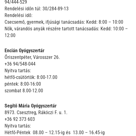
94/444-529
Rendelési időn túl: 30/284-89-13
Rendelési idő:
Csecsemő, gyermek, ifjúsági tanácsadás: Kedd: 8:00 – 10:00
Nők, várandós anyák részére tartott tanácsadás: Kedd: 10:00 –
12:00
Encián Gyógyszertár
Őriszentpéter, Városszer 26.
+36 94/548-044
Nyitva tartás:
hétfő-csütörtök: 8:00-17.00
péntek: 8:00-16:00
szombat 8.00-12.00
Segítő Mária Gyógyszertár
8973. Csesztreg, Rákóczi F. u. 1.
+36 92 373 603
Nyitva tartás:
Hétfő-Péntek 08.00 – 12.15-ig és 13.00 – 16.45-ig