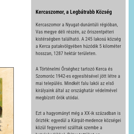
Kercaszomor, a Legbátrabb Község
Kercaszomor a Nyugat-dunántúli régióban,
Vas megye déli részén, az őriszentpéteri
kistérségben található. A 245 lakosú község
a Kerca patakvölgyében húzódik 5 kilométer
hosszan, 1287 hektár területen.
A Történelmi Őrséghez tartozó Kerca és
Szomoróc 1942-es egyesítésével jött létre a
mai település. Mindkét falu lakói az első
királyaink által az országhatár védelmével
megbízott őrök utódai.
Ezt a hagyományt még a XX-ik században is
őrizték: egyedül a Kárpát-medence községei
közül fegyverrel szálltak szembe a