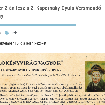
r 2-án lesz a 2. Kapornaky Gyula Versmondó
ny
8-31
Hírek
eptember 15-ig a jelentkezőket!