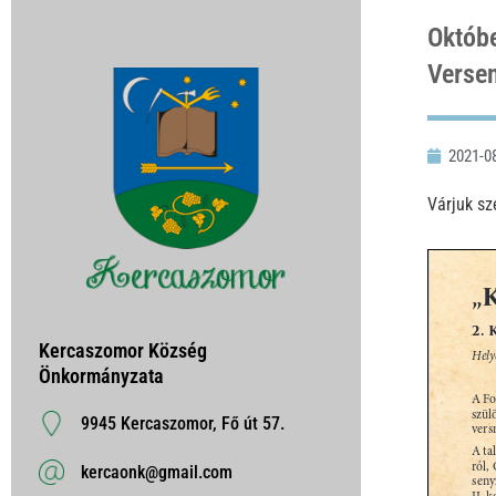
Októbe
Verse
2021-0
Várjuk sz
Kercaszomor Község
Önkormányzata
9945 Kercaszomor, Fő út 57.
kercaonk@gmail.com