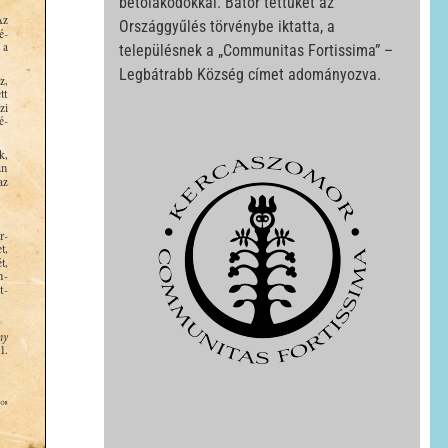
betolakodókkal. Bátor tettüket az
Országgyűlés törvénybe iktatta, a
településnek a „Communitas Fortissima” –
Legbátrabb Község címet adományozva.