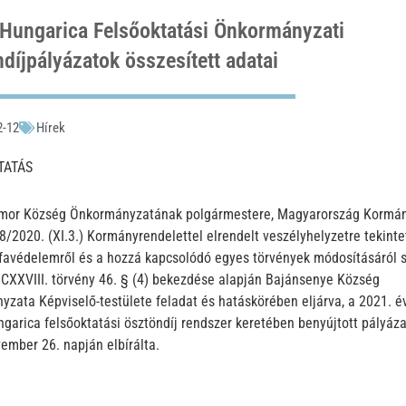
Hungarica Felsőoktatási Önkormányzati
díjpályázatok összesített adatai
2-12
Hírek
TATÁS
mor Község Önkormányzatának polgármestere, Magyarország Kormá
78/2020. (XI.3.) Kormányrendelettel elrendelt veszélyhelyzetre tekintet
favédelemről és a hozzá kapcsolódó egyes törvények módosításáról 
 CXXVIII. törvény 46. § (4) bekezdése alapján Bajánsenye Község
zata Képviselő-testülete feladat és hatáskörében eljárva, a 2021. é
garica felsőoktatási ösztöndíj rendszer keretében benyújtott pályáz
ember 26. napján elbírálta.