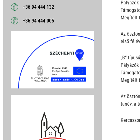
Pályázók 
+36 94 444 132
Támogato
Megítélt 
+36 94 444 005
Az ösztön
első félé
„B” típus
Pályázók 
Támogato
Megítélt 
Az ösztön
tanév, a 
Kercaszo