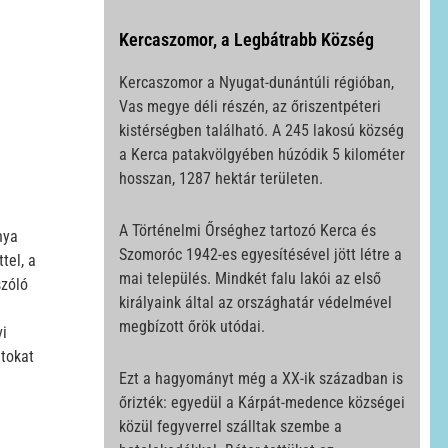
Kercaszomor, a Legbátrabb Község
Kercaszomor a Nyugat-dunántúli régióban,
Vas megye déli részén, az őriszentpéteri
kistérségben található. A 245 lakosú község
a Kerca patakvölgyében húzódik 5 kilométer
hosszan, 1287 hektár területen.
A Történelmi Őrséghez tartozó Kerca és
nya
Szomoróc 1942-es egyesítésével jött létre a
tel, a
mai település. Mindkét falu lakói az első
szóló
királyaink által az országhatár védelmével
megbízott őrök utódai.
vi
atokat
Ezt a hagyományt még a XX-ik században is
őrizték: egyedül a Kárpát-medence községei
közül fegyverrel szálltak szembe a