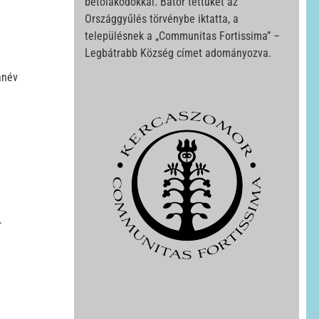
betolakodókkal. Bátor tettüket az
Országgyűlés törvénybe iktatta, a
településnek a „Communitas Fortissima” –
Legbátrabb Község címet adományozva.
anév
.