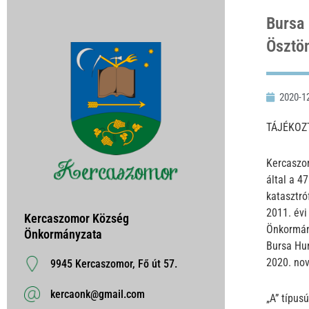
Bursa 
Ösztön
2020-1
TÁJÉKOZ
Kercaszo
által a 4
katasztró
2011. évi
Kercaszomor Község
Önkormány
Önkormányzata
Bursa Hun
2020. nov
9945 Kercaszomor, Fő út 57.
kercaonk@gmail.com
„A” típusú